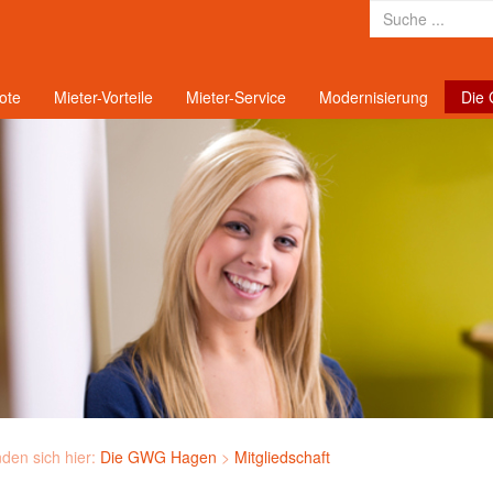
ote
Mieter-Vorteile
Mieter-Service
Modernisierung
Die
nden sich hier:
Die GWG Hagen
>
Mitgliedschaft