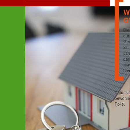
W
G
Die
dur
Gen
ist
Jah
das
aus
bes
Natürli
bewohnen
Rolle.