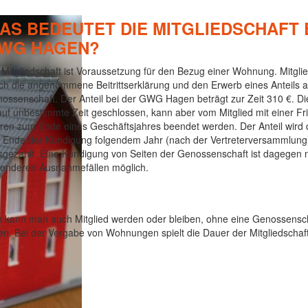
AS BEDEUTET DIE MITGLIEDSCHAFT 
WG HAGEN?
 Mitgliedschaft ist Voraussetzung für den Bezug einer Wohnung. Mitgli
ch die angenommene Beitrittserklärung und den Erwerb eines Anteils a
ossenschaft. Der Anteil bei der GWG Hagen beträgt zur Zeit 310 €. Die
 auf unbestimmte Zeit geschlossen, kann aber vom Mitglied mit einer Fri
ren zum Ende eines Geschäftsjahres beendet werden. Der Anteil wird 
 Ende der Kündigung folgendem Jahr (nach der Vertreterversammlung
gezahlt. Eine Kündigung von Seiten der Genossenschaft ist dagegen n
onderen Ausnahmefällen möglich.
ch kann man auch Mitglied werden oder bleiben, ohne eine Genossens
. Bei der Vergabe von Wohnungen spielt die Dauer der Mitgliedschaft