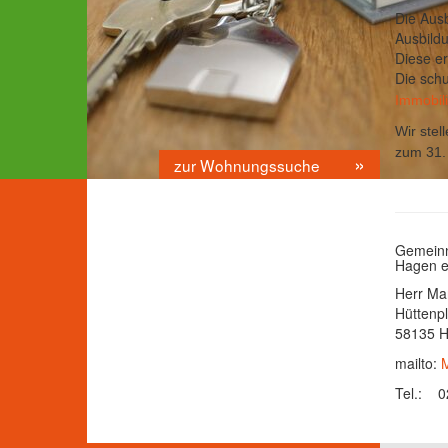
Die Ausb
Ausbildu
Diese er
Die schu
Immobili
Wir stel
zum 31.
zur Wohnungssuche
Gemeinn
Hagen e
Herr Ma
Hüttenpl
58135 
mailto:
M
Tel.: 0