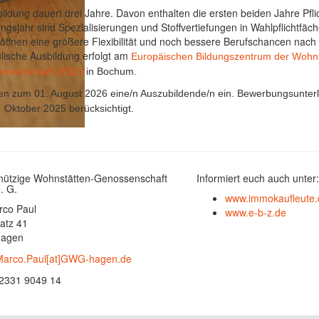
ildung dauert drei Jahre. Davon enthalten die ersten beiden Jahre Pflic
ngsjahr sind Spezialisierungen und Stoffvertiefungen in Wahlpflichtfäc
öffnen eine größere Flexibilität und noch bessere Berufschancen nach 
lische Ausbildung erfolgt am
Europäischen Bildungszentrum der Wohn
enwirtschaft (EBZ)
in Bochum.
len zum 01. August 2026 eine/n Auszubildende/n ein. Bewerbungsunter
 Oktober 2025 berücksichtigt.
ützige Wohnstätten-Genossenschaft
Informiert euch auch unter:
. G.
www.immokaufleute.
rco Paul
www.e-b-z.de
atz 41
Hagen
arco.Paul[at]GWG-hagen.de
2331 9049 14