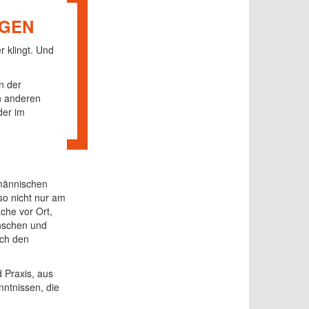
AGEN
r klingt. Und
n der
n anderen
der im
fmännischen
so nicht nur am
che vor Ort,
enschen und
uch den
 Praxis, aus
ntnissen, die