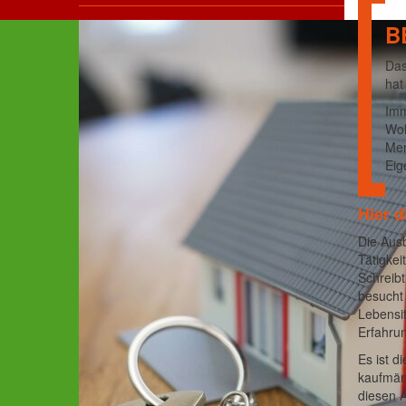
B
Das
hat
Imm
Woh
Men
Eig
Hier d
Die Ausb
Tätigke
Schreibt
besucht
Lebensi
Erfahrun
Es ist d
kaufmänn
diesen 