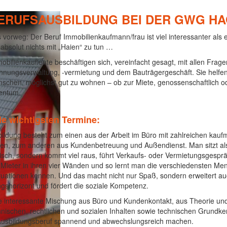
ERUFSAUSBILDUNG BEI DER GWG H
 vorweg: Der Beruf Immobilienkaufmann/frau ist viel interessanter als e
 absolut nichts mit „Haien“ zu tun …
obilienkaufleute beschäftigen sich, vereinfacht gesagt, mit allen Frage
nungsverwaltung, -vermietung und dem Bauträgergeschäft. Sie helfe
schen, möglichst gut zu wohnen – ob zur Miete, genossenschaftlich o
entum.
ie wichtigsten Termine:
ildung besteht zum einen aus der Arbeit im Büro mit zahlreichen kau
iten, zum anderen aus Kundenbetreuung und Außendienst. Man sitzt al
isch, sondern kommt viel raus, führt Verkaufs- oder Vermietungsgesprä
 Mieter in ihren vier Wänden und so lernt man die verschiedensten M
tuationen kennen. Und das macht nicht nur Spaß, sondern erweitert a
gshorizont und fördert die soziale Kompetenz.
ie interessante Mischung aus Büro und Kundenkontakt, aus Theorie und
ischen, rechtlichen und sozialen Inhalten sowie technischen Grundken
Ausbildungsberuf spannend und abwechslungsreich machen.